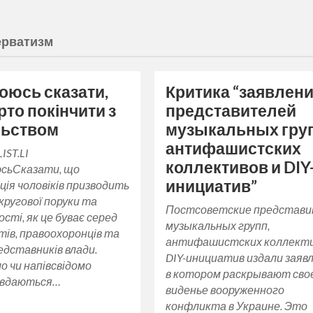
ерватизм
боюсь сказати,
Критика “заявлен
рто покінчити з
представителей
льством
музыкальных груп
антифашистских
IST.LI
коллективов и DIY
сьСказати, що
инициатив”
ація чоловіків призводить
 кругової поруки та
Постсоветские представ
ості, як це буває серед
музыкальных групп,
ів, правоохоронців та
антифашистских коллекти
едставників влади.
DIY-инициатив издали заяв
о чи напівсвідомо
в котором раскрывают сво
и вдаються…
виденье вооруженного
конфликта в Украине. Это