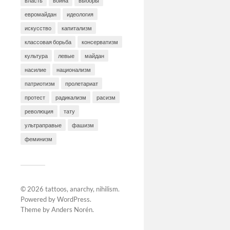
власть
война
выборы
евромайдан
идеология
искусство
капитализм
классовая борьба
консерватизм
культура
левые
майдан
насилие
национализм
патриотизм
пролетариат
протест
радикализм
расизм
революция
тату
ультраправые
фашизм
феминизм
© 2026
tattoos, anarchy, nihilism
.
Powered by
WordPress
.
Theme by
Anders Norén
.