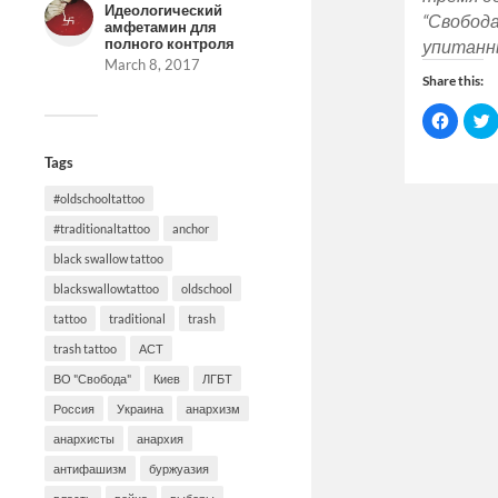
Идеологический
“Свобода
амфетамин для
полного контроля
упитан
March 8, 2017
Share this:
Click
C
to
t
share
on
Tags
Facebo
(Opens
in
i
#oldschooltattoo
new
window
#traditionaltattoo
anchor
black swallow tattoo
blackswallowtattoo
oldschool
tattoo
traditional
trash
trash tattoo
АСТ
ВО "Свобода"
Киев
ЛГБТ
Россия
Украина
анархизм
анархисты
анархия
антифашизм
буржуазия