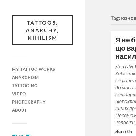
Tag:
конс
TATTOOS,
ANARCHY,
NIHILISM
Я не 
що ва
наси
Для NIHIL
MY TATTOO WORKS
#яНеБою
ANARCHISM
соціаліз
TATTOOING
до їхньої
VIDEO
солідарн
бюрократ
PHOTOGRAPHY
інших пр
ABOUT
Несвідом
чоловік
Share this: