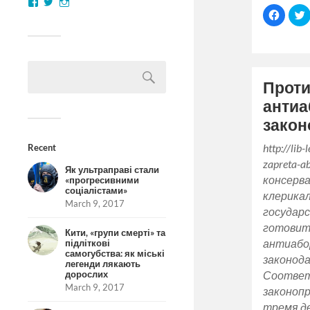
Click
C
to
t
share
on
Facebo
(Opens
in
i
new
window
Прот
антиа
закон
http://lib
Recent
zapreta-
Як ультраправі стали
консерв
«прогресивними
соціалістами»
клерика
March 9, 2017
государ
готовит
Кити, «групи смерті» та
антиаб
підліткові
самогубства: як міські
законод
легенди лякають
дорослих
Соотве
March 9, 2017
законопр
тремя д