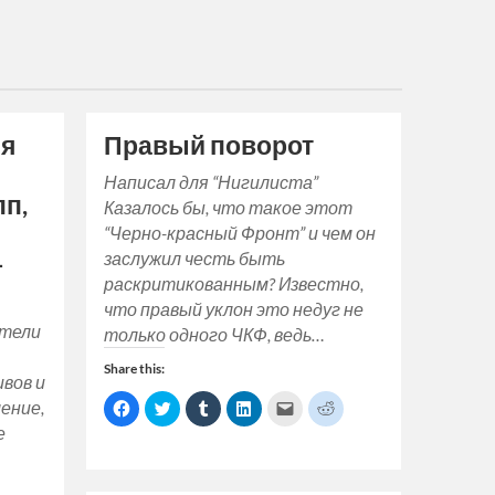
ия
Правый поворот
Написал для “Нигилиста”
п,
Казалось бы, что такое этот
“Черно-красный Фронт” и чем он
заслужил честь быть
-
раскритикованным? Известно,
что правый уклон это недуг не
ители
только одного ЧКФ, ведь…
Share this:
вов и
Click
Click
Click
Click
Click
Click
ление,
to
to
to
to
to
to
е
share
share
share
share
email
share
on
on
on
on
a
on
Facebook
Twitter
Tumblr
LinkedIn
link
Reddit
(Opens
(Opens
(Opens
(Opens
to
(Opens
in
in
in
in
a
in