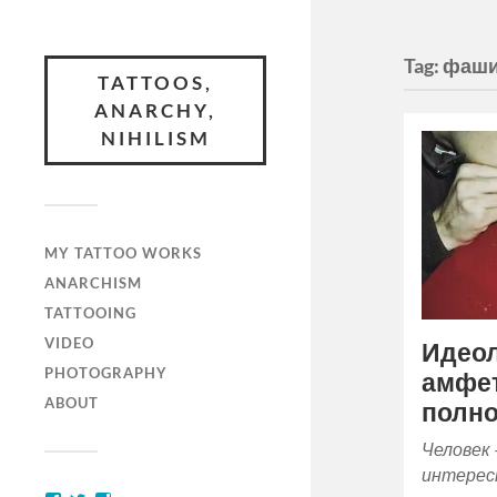
Tag:
фаш
TATTOOS,
ANARCHY,
NIHILISM
MY TATTOO WORKS
ANARCHISM
TATTOOING
VIDEO
Идео
PHOTOGRAPHY
амфе
ABOUT
полно
Человек 
интересн