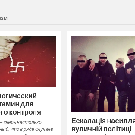
изм
логический
тамин для
го контроля
Ескалація насилля
— зверь настолько
вуличній політиці
ый, что в ряде случаев