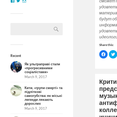
сможет 
удовлет
материал
будут о
информа
удовлет
идеолог
Share this:
Click
C
Recent
to
t
share
on
Як ультраправі стали
Facebo
«прогресивними
(Opens
соціалістами»
in
i
new
March 9, 2017
window
Крити
предс
Кити, «групи смерті» та
підліткові
музык
самогубства: як міські
легенди лякають
анти
дорослих
March 9, 2017
колле
иници