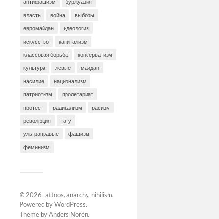
антифашизм
буржуазия
власть
война
выборы
евромайдан
идеология
искусство
капитализм
классовая борьба
консерватизм
культура
левые
майдан
насилие
национализм
патриотизм
пролетариат
протест
радикализм
расизм
революция
тату
ультраправые
фашизм
феминизм
© 2026
tattoos, anarchy, nihilism
.
Powered by
WordPress
.
Theme by
Anders Norén
.