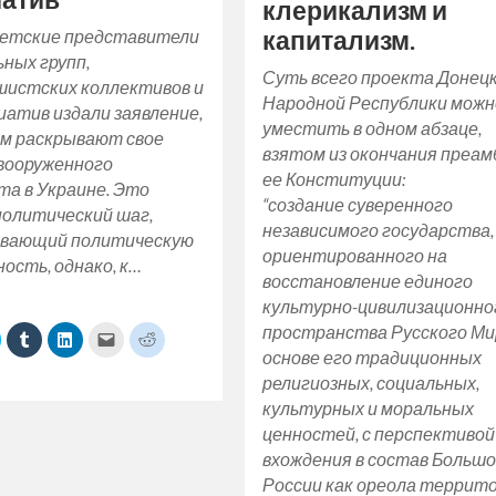
клерикализм и
етские представители
капитализм.
ных групп,
Суть всего проекта Донец
истских коллективов и
Народной Республики можн
иатив издали заявление,
уместить в одном абзаце,
ом раскрывают свое
взятом из окончания преа
 вооруженного
ее Конституции:
та в Украине. Это
“создание суверенного
политический шаг,
независимого государства,
вающий политическую
ориентированного на
ость, однако, к…
восстановление единого
культурно-цивилизационно
пространства Русского Мир
lick
Click
Click
Click
Click
o
to
to
to
to
основе его традиционных
share
share
share
email
share
on
on
on
a
on
религиозных, социальных,
ok
Twitter
Tumblr
LinkedIn
link
Reddit
(Opens
(Opens
(Opens
to
(Opens
культурных и моральных
n
in
in
a
in
new
new
new
friend
new
ценностей, с перспективой
)
window)
window)
window)
(Opens
window)
in
вхождения в состав Больш
new
window)
России как ореола террит