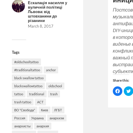
Ескалація насилля у
вуличній політиці
Постсов
Львова: від
штовханини до
музыкаль
різанини
антифаш
March 8, 2017
DIY-иниц
в котор
виденье
конфлик
Tags
важный 
#oldschooltattoo
выстраи
#traditionaltattoo
anchor
субъектн
black swallow tattoo
Share this:
blackswallowtattoo
oldschool
Click
C
to
t
tattoo
traditional
trash
share
on
trash tattoo
АСТ
Facebo
(Opens
ВО "Свобода"
Киев
ЛГБТ
in
i
new
Россия
Украина
анархизм
window
анархисты
анархия