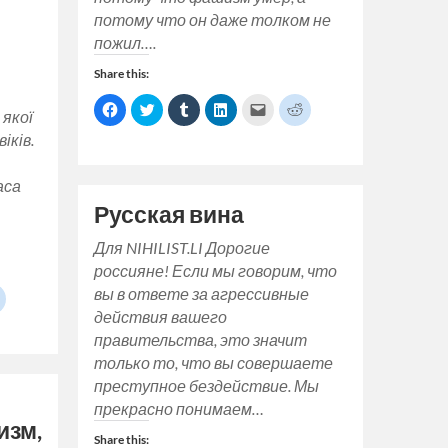
потому что он даже толком не
пожил….
Share this:
Click
Click
Click
Click
Click
Click
 якої
to
to
to
to
to
to
share
share
share
share
email
share
іків.
on
on
on
on
a
on
Facebook
Twitter
Tumblr
LinkedIn
link
Reddit
(Opens
(Opens
(Opens
(Opens
to
(Opens
in
in
in
in
a
in
аса
new
new
new
new
friend
new
window)
window)
window)
window)
(Opens
window)
Русская вина
in
new
window)
Для NIHILIST.LI Дорогие
россияне! Если мы говорим, что
вы в ответе за агрессивные
Click
to
действия вашего
share
on
правительства, это значит
Reddit
(Opens
только то, что вы совершаете
in
new
преступное бездействие. Мы
s
window)
прекрасно понимаем…
изм,
w)
Share this: