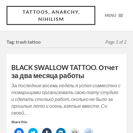
TATTOOS, ANARCHY,
MENU
NIHILISM
Tag:
trash tattoo
Page 1 of 2
BLACK SWALLOW TATTOO. Отчет
за два месяца работы
За последние восемь недель я успел совместно с
товарищами организовать свою тату-студию
и сделать столько работ, сколько не было за
прошлые лето и осень, взятые вместе. Со
своей…
Share this:
Click
Click
Click
Click
Click
Click