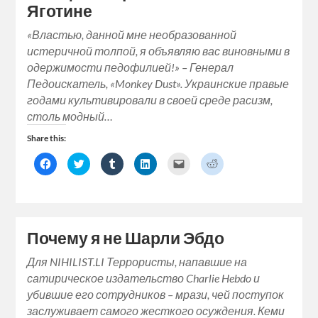
Яготине
«Властью, данной мне необразованной
истеричной толпой, я объявляю вас виновными в
одержимости педофилией!» – Генерал
Педоискатель, «Monkey Dust». Украинские правые
годами культивировали в своей среде расизм,
столь модный…
Share this:
Click
Click
Click
Click
Click
Click
to
to
to
to
to
to
share
share
share
share
email
share
on
on
on
on
a
on
Facebook
Twitter
Tumblr
LinkedIn
link
Reddit
(Opens
(Opens
(Opens
(Opens
to
(Opens
in
in
in
in
a
in
new
new
new
new
friend
new
window)
window)
window)
window)
(Opens
window)
Почему я не Шарли Эбдо
in
new
window)
Для NIHILIST.LI Террористы, напавшие на
сатирическое издательство Charlie Hebdo и
убившие его сотрудников – мрази, чей поступок
заслуживает самого жесткого осуждения. Кеми