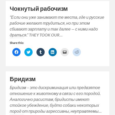
new
new
new
new
friend
new
window)
window)
window)
window)
(Opens
window)
Чокнутый рабочизм
in
new
window)
“Если они уже занимают те места, где и русские
рабочие желают трудиться, но при этом
сбивают зарплату и так далее — с ними надо
драться.” THEY TOOK OUR…
Share this:
Click
Click
Click
Click
Click
Click
to
to
to
to
to
to
share
share
share
share
email
share
on
on
on
on
a
on
Facebook
Twitter
Tumblr
LinkedIn
link
Reddit
(Opens
(Opens
(Opens
(Opens
to
(Opens
in
in
in
in
a
in
new
new
new
new
friend
new
window)
window)
window)
window)
(Opens
window)
Бридизм
in
new
window)
Бридизм – это дискриминация или предвзятое
отношение к животному в связи с его породой.
Аналогично расистам, бридисты имеют
стойкое убеждение, будто собаки некоторых
пород от природы агрессивны, неуправляемы…