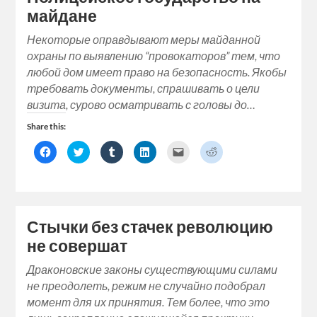
new
майдане
window)
Некоторые оправдывают меры майданной
охраны по выявлению “провокаторов” тем, что
любой дом имеет право на безопасность. Якобы
требовать документы, спрашивать о цели
визита, сурово осматривать с головы до…
Share this:
Click
Click
Click
Click
Click
Click
to
to
to
to
to
to
share
share
share
share
email
share
on
on
on
on
a
on
Facebook
Twitter
Tumblr
LinkedIn
link
Reddit
(Opens
(Opens
(Opens
(Opens
to
(Opens
in
in
in
in
a
in
new
new
new
new
friend
new
window)
window)
window)
window)
(Opens
window)
Стычки без стачек революцию
in
new
не совершат
window)
Драконовские законы существующими силами
не преодолеть, режим не случайно подобрал
момент для их принятия. Тем более, что это