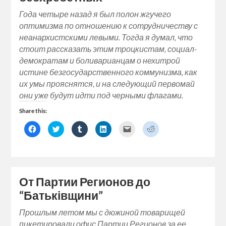
Года четыре назад я был полон жгучего
оптимизма по отношению к сотрудничеству с
неанархистскими левыми. Тогда я думал, что
стоит рассказать этим троцкистам, социал-
демократам и боливарианцам о нехитрой
истине безгосударственного коммунизма, как
их умы прояснятся, и на следующий первомай
они уже будут идти под черными флагами.
Share this:
Click
Click
Click
Click
Click
Click
to
to
to
to
to
to
share
share
share
share
email
share
on
on
on
on
a
on
Facebook
Twitter
Tumblr
LinkedIn
link
Reddit
(Opens
(Opens
(Opens
(Opens
to
(Opens
in
in
in
in
a
in
new
new
new
new
friend
new
window)
window)
window)
window)
(Opens
window)
От Партии Регионов до
in
new
“Батьківщини”
window)
Прошлым летом мы с дюжиной товарищей
пикетировали офис Партии Регионов за ее