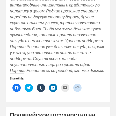
антинародные инициативы и грабительскую
политику в целом. Редкие прохожие спешили
перейти на другую сторону дороги, другие
крутили пальцем у виска, третьи советовали
побояться бога. Тогда мы выглядели как кучка
сумасшедших, которые пришли неизвестно
откуда и неизвестно зачем. Уровень поддержки
Партии Регионов уже был ниже некуда, но кроме
узкого круга активистов никто пикет не
поддержал. Спустя всего полгода
неустановленные лица разгромили офис
Партии Регионов со стрельбой, огнем и дымом.
Share this:
Click
Click
Click
Click
Click
Click
to
to
to
to
to
to
share
share
share
share
email
share
on
on
on
on
a
on
Facebook
Twitter
Tumblr
LinkedIn
link
Reddit
(Opens
(Opens
(Opens
(Opens
to
(Opens
in
in
in
in
a
in
new
new
new
new
friend
new
window)
window)
window)
window)
(Opens
window)
Полицейское государство на
in