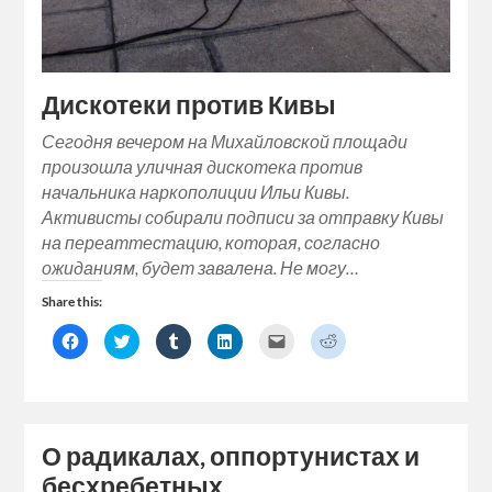
Дискотеки против Кивы
Сегодня вечером на Михайловской площади
произошла уличная дискотека против
начальника наркополиции Ильи Кивы.
Активисты собирали подписи за отправку Кивы
на переаттестацию, которая, согласно
ожиданиям, будет завалена. Не могу…
Share this:
Click
Click
Click
Click
Click
Click
to
to
to
to
to
to
share
share
share
share
email
share
on
on
on
on
a
on
Facebook
Twitter
Tumblr
LinkedIn
link
Reddit
(Opens
(Opens
(Opens
(Opens
to
(Opens
in
in
in
in
a
in
new
new
new
new
friend
new
window)
window)
window)
window)
(Opens
window)
О радикалах, оппортунистах и
in
new
бесхребетных
window)