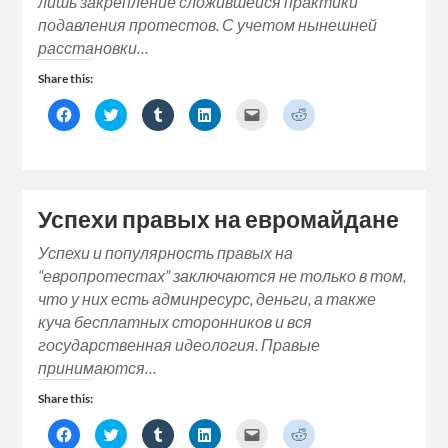
лишь закрепление сложившейся практики
подавления протестов. С учетом нынешней
расстановки…
Share this:
Click
Click
Click
Click
Click
Click
to
to
to
to
to
to
share
share
share
share
email
share
on
on
on
on
a
on
Facebook
Twitter
Tumblr
LinkedIn
link
Reddit
(Opens
(Opens
(Opens
(Opens
to
(Opens
in
in
in
in
a
in
new
new
new
new
friend
new
window)
window)
window)
window)
(Opens
window)
Успехи правых на евромайдане
in
new
window)
Успехи и популярность правых на
“европротестах” заключаются не только в том,
что у них есть админресурс, деньги, а также
куча бесплатных сторонников и вся
государственная идеология. Правые
принимаются…
Share this:
Click
Click
Click
Click
Click
Click
to
to
to
to
to
to