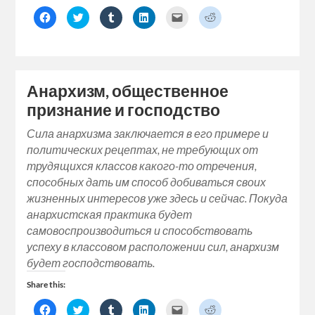
Click
Click
Click
Click
Click
Click
to
to
to
to
to
to
share
share
share
share
email
share
on
on
on
on
a
on
Facebook
Twitter
Tumblr
LinkedIn
link
Reddit
(Opens
(Opens
(Opens
(Opens
to
(Opens
in
in
in
in
a
in
new
new
new
new
friend
new
window)
window)
window)
window)
(Opens
window)
Анархизм, общественное
in
new
признание и господство
window)
Сила анархизма заключается в его примере и
политических рецептах, не требующих от
трудящихся классов какого-то отречения,
способных дать им способ добиваться своих
жизненных интересов уже здесь и сейчас. Покуда
анархистская практика будет
самовоспроизводиться и способствовать
успеху в классовом расположении сил, анархизм
будет господствовать.
Share this:
Click
Click
Click
Click
Click
Click