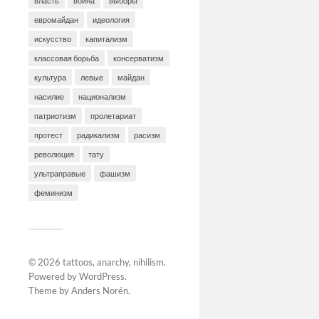
власть
война
выборы
евромайдан
идеология
искусство
капитализм
классовая борьба
консерватизм
культура
левые
майдан
насилие
национализм
патриотизм
пролетариат
протест
радикализм
расизм
революция
тату
ультраправые
фашизм
феминизм
© 2026
tattoos, anarchy, nihilism
.
Powered by
WordPress
.
Theme by
Anders Norén
.