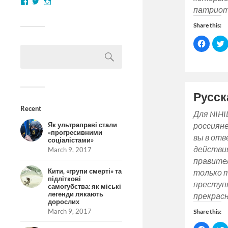
патриот
Share this:
Click
C
to
t
share
on
Facebo
(Opens
in
i
new
window
Русск
Recent
Для NIHI
россияне
Як ультраправі стали
«прогресивними
вы в отв
соціалістами»
действи
March 9, 2017
правите
Кити, «групи смерті» та
только 
підліткові
преступ
самогубства: як міські
легенди лякають
прекрас
дорослих
March 9, 2017
Share this: