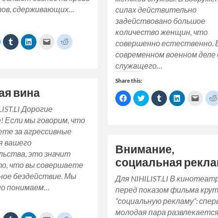
ов, сдерживающих…
силах действительно
задействовано большое
количество женщин, что
lick
Click
Click
Click
Click
совершенно естественно. 
o
to
to
to
to
share
share
share
email
share
современном военном деле
on
on
on
a
on
ok
Twitter
Tumblr
LinkedIn
link
Reddit
служащего…
(Opens
(Opens
(Opens
to
(Opens
n
in
in
a
in
Share this:
new
new
new
friend
new
)
window)
window)
window)
(Opens
window)
ая вина
in
Click
Click
Click
Click
Click
new
to
to
to
to
to
window)
share
share
share
share
email
LIST.LI Дорогие
on
on
on
on
a
! Если мы говорим, что
Facebook
Twitter
Tumblr
LinkedIn
link
(Opens
(Opens
(Opens
(Opens
to
ете за агрессивные
in
in
in
in
a
new
new
new
new
friend
я вашего
window)
window)
window)
window)
(Open
Внимание,
in
льства, это значит
new
социальная рекла
windo
то, что вы совершаете
ное бездействие. Мы
Для NIHILIST.LI В кинотеат
но понимаем…
перед показом фильма кру
“социальную рекламу”: спер
молодая пара развлекается