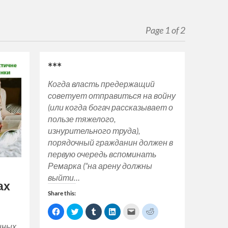
Page 1 of 2
***
Когда власть предержащий
советует отправиться на войну
(или когда богач рассказывает о
пользе тяжелого,
изнурительного труда),
порядочный гражданин должен в
первую очередь вспоминать
Ремарка (“на арену должны
выйти…
ах
Share this:
Click
Click
Click
Click
Click
Click
to
to
to
to
to
to
share
share
share
share
email
share
нных