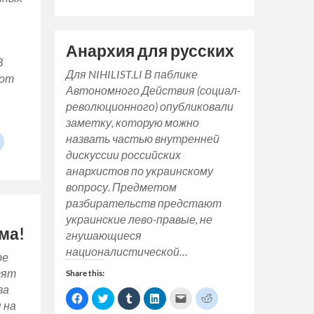
on
on
on
on
a
on
Facebook
Twitter
Tumblr
LinkedIn
link
Reddit
(Opens
(Opens
(Opens
(Opens
to
(Opens
in
in
in
in
a
in
new
new
new
new
friend
new
window)
window)
window)
window)
(Opens
window)
Анархия для русских
in
new
В
window)
Для NIHILIST.LI В паблике
 от
Автономного Действия (социал-
революционного) опубликовали
заметку, которую можно
назвать частью внутренней
Click
to
дискуссии российских
share
on
анархистов по украинскому
Reddit
(Opens
вопросу. Предметом
in
new
разбирательств предстают
s
window)
украинские лево-правые, не
ма!
w)
гнушающиеся
националистической…
ре
тят
Share this:
ва
Click
Click
Click
Click
Click
Click
 на
to
to
to
to
to
to
share
share
share
share
email
share