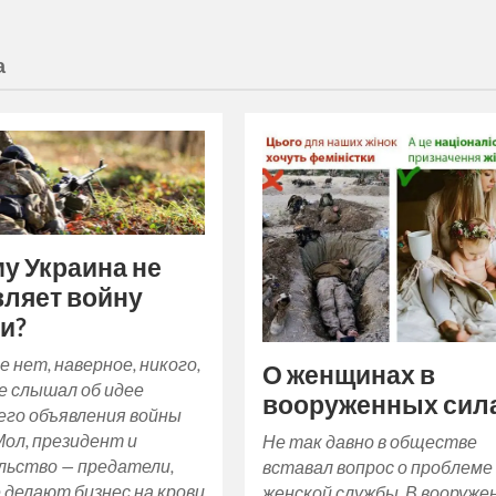
а
у Украина не
ляет войну
и?
е нет, наверное, никого,
О женщинах в
е слышал об идее
вооруженных сил
его объявления войны
Мол, президент и
Не так давно в обществе
льство — предатели,
вставал вопрос о проблеме
делают бизнес на крови
женской службы. В вооруже