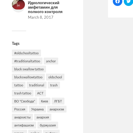
Click
C
Идеологический
to
t
share
амфетамин для
on
полного контроля
Facebo
March 8, 2017
(Opens
in
i
new
window
Tags
#oldschooltattoo
#traditionaltattoo
anchor
black swallow tattoo
blackswallowtattoo
oldschool
tattoo
traditional
trash
trash tattoo
АСТ
ВО "Свобода"
Киев
ЛГБТ
Россия
Украина
анархизм
анархисты
анархия
антифашизм
буржуазия