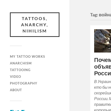
Tag:
войн
TATTOOS,
ANARCHY,
NIHILISM
MY TATTOO WORKS
Почем
ANARCHISM
объяв
TATTOOING
Росси
VIDEO
В Украин
PHOTOGRAPHY
кто бы н
ABOUT
скорейш
России. 
правите
которые 