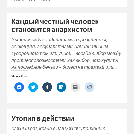
Каждый честный человек
становится анархистом
Выбор между кандидатами в президенты,
воюющими государствами, национальным
суверенитетом или унией – всегда выбор между
противоположностями, как выбор, что купить
на последние деньги – билет на трамвай или…
Share this:
Click
Click
Click
Click
Click
Click
to
to
to
to
to
to
share
share
share
share
email
share
on
on
on
on
a
on
Facebook
Twitter
Tumblr
LinkedIn
link
Reddit
(Opens
(Opens
(Opens
(Opens
to
(Opens
in
in
in
in
a
in
new
new
new
new
friend
new
window)
window)
window)
window)
(Opens
window)
Утопия в действии
in
new
window)
Каждый раз, когда в нашу жизнь приходит