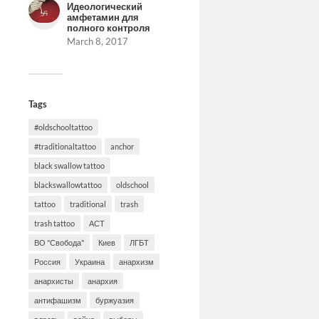
in
i
Идеологический
new
амфетамин для
window
полного контроля
March 8, 2017
Tags
#oldschooltattoo
#traditionaltattoo
anchor
black swallow tattoo
blackswallowtattoo
oldschool
tattoo
traditional
trash
trash tattoo
АСТ
ВО "Свобода"
Киев
ЛГБТ
Россия
Украина
анархизм
анархисты
анархия
антифашизм
буржуазия