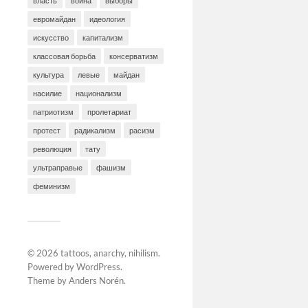
власть
война
выборы
евромайдан
идеология
искусство
капитализм
классовая борьба
консерватизм
культура
левые
майдан
насилие
национализм
патриотизм
пролетариат
протест
радикализм
расизм
революция
тату
ультраправые
фашизм
феминизм
© 2026
tattoos, anarchy, nihilism
.
Powered by
WordPress
.
Theme by
Anders Norén
.