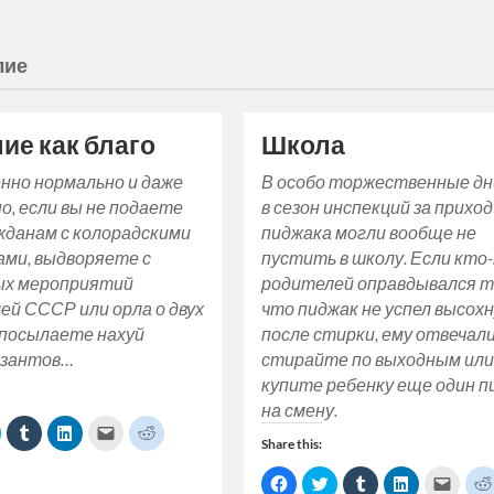
лие
ие как благо
Школа
нно нормально и даже
В особо торжественные дн
о, если вы не подаете
в сезон инспекций за приход
жданам с колорадскими
пиджака могли вообще не
ами, выдворяете с
пустить в школу. Если кто
ых мероприятий
родителей оправдывался т
й СССР или орла о двух
что пиджак не успел высох
 посылаете нахуй
после стирки, ему отвечали
зантов…
стирайте по выходным ил
купите ребенку еще один п
на смену.
lick
Click
Click
Click
Click
o
to
to
to
to
Share this:
share
share
share
email
share
on
on
on
a
on
Click
Click
Click
Click
Click
ok
Twitter
Tumblr
LinkedIn
link
Reddit
to
to
to
to
to