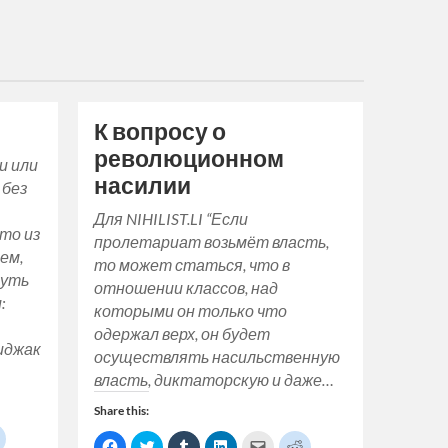
К вопросу о
революционном
и или
насилии
 без
Для NIHILIST.LI “Если
-то из
пролетариат возьмёт власть,
ем,
то может статься, что в
нуть
отношении классов, над
:
которыми он только что
и
одержал верх, он будет
иджак
осуществлять насильственную
власть, диктаторскую и даже…
Share this:
Click
Click
Click
Click
Click
Click
Click
to