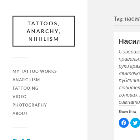
Tag:
наси
TATTOOS,
ANARCHY,
NIHILISM
Насил
Соверше
правильн
руки гра
MY TATTOO WORKS
ленточк
ANARCHISM
публичн
любителе
TATTOOING
головах,
VIDEO
симпати
PHOTOGRAPHY
Share this:
ABOUT
Click
C
to
t
share
on
Facebo