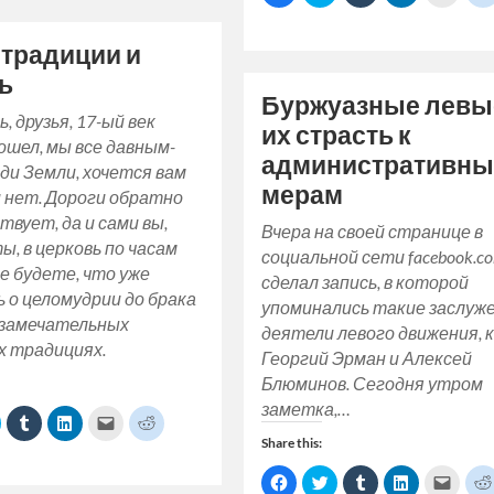
(Opens
(Opens
(Opens
to
(Opens
share
share
share
share
email
n
in
in
a
in
on
on
on
on
a
new
new
new
friend
new
Facebook
Twitter
Tumblr
LinkedIn
link
)
window)
window)
window)
(Opens
window)
 традиции и
(Opens
(Opens
(Opens
(Opens
to
in
in
in
in
in
a
new
new
new
new
new
friend
ь
window)
window)
window)
window)
window)
(Open
Буржуазные левы
in
new
, друзья, 17-ый век
их страсть к
windo
ошел, мы все давным-
административн
ди Земли, хочется вам
мерам
 нет. Дороги обратно
твует, да и сами вы,
Вчера на своей странице в
, в церковь по часам
социальной сети facebook.c
е будете, что уже
сделал запись, в которой
 о целомудрии до брака
упоминались такие заслуж
 замечательных
деятели левого движения, 
х традициях.
Георгий Эрман и Алексей
Блюминов. Сегодня утром
заметка,…
lick
Click
Click
Click
Click
o
to
to
to
to
Share this:
share
share
share
email
share
on
on
on
a
on
ok
Twitter
Tumblr
LinkedIn
link
Reddit
Click
Click
Click
Click
Click
(Opens
(Opens
(Opens
to
(Opens
to
to
to
to
to