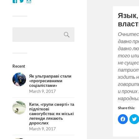
(Opens
in
i
new
window
Язык,
власт
Очнитесь
давно пр
давно лю
того или
не сущес
Recent
патриоты
Як ультраправі стали
ходить н
«прогресивними
говорить
соціалістами»
и прочих
March 9, 2017
народны
Кити, «групи смерті» та
Share this:
підліткові
самогубства: як міські
Click
C
легенди лякають
to
t
дорослих
share
March 9, 2017
on
Facebo
(Opens