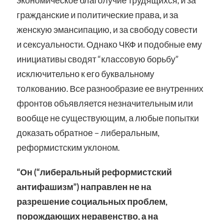
экономическое благолучие трудящихся, и за
гражданские и политические права, и за
женскую эмансипацию, и за свободу совести
и сексуальности. Однако ЧКФ и подобные ему
инициативы сводят “классовую борьбу”
исключительно к его буквальному
толкованию. Все разнообразие ее внутренних
фронтов объявляется незначительным или
вообще не существующим, а любые попытки
доказать обратное – либеральным,
реформистским уклоном.
“Он (“либеральный реформистский
антифашизм”) направлен не на
разрешение социальных проблем,
порождающих неравенство, а на