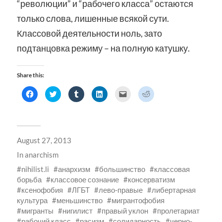
“революции” и “рабочего класса” остаются
только слова, лишенные всякой сути.
Классовой деятельности ноль, зато
подтанцовка режиму – на полную катушку.
Share this:
Click
Click
Click
Click
Click
Click
to
to
to
to
to
to
share
share
share
share
email
share
on
on
on
on
a
on
Facebook
Twitter
Tumblr
LinkedIn
link
Reddit
(Opens
(Opens
(Opens
(Opens
to
(Opens
in
in
in
in
a
in
new
new
new
new
friend
new
August 27, 2013
window)
window)
window)
window)
(Opens
window)
in
new
In
anarchism
window)
nihilist.li
анархизм
большинство
классовая
борьба
классовое сознание
консерватизм
ксенофобия
ЛГБТ
лево-правые
либертарная
культура
меньшинство
мигрантофобия
мигранты
нигилист
правый уклон
пролетариат
рабочий класс
расизм
солидарность
черно-