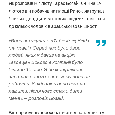
Як розповів Нігілісту Тарас Богай, в ніч на 19
лютого він побачив на площі Ринок, як група з
близько двадцяти молодих людей чіпляється
до кількох чоловіків арабської зовнішності.
«Вони вигукували в їх бік «Sieg Heil!»
та «хачі!». Серед них було двоє
людей, яких я бачив на акціях
«азовців». Всього в компанії було
більше 15 осіб. Я безконфліктно
запитав одного з них, чому вони це
роблять. У відповідь вони почали
хамити, після чого стали бити
мене»
, — розповів Богай.
Він спробував переховатися від нападників у