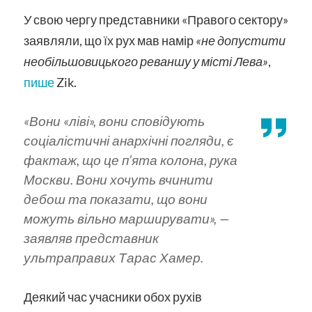
У свою чергу представники «Правого сектору»
заявляли, що їх рух мав намір
«не допустити
необільшовицького реваншу у місті Лева»
,
пише
Zik.
«Вони «ліві», вони сповідують
соціалістичні анархічні погляди, є
фактаж, що це п’ята колона, рука
Москви. Вони хочуть вчинити
дебош та показати, що вони
можуть вільно марширувати»,
—
заявляв представник
ультраправих Тарас Хамер.
Деякий час учасники обох рухів