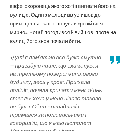
кафе, охоронець якого хотів вигнати його на
вулицю. Один з молодиків увійшов до
приміщення і запропонував «розійтися
мирно». Богай погодився й вийшов, проте на
вулиці його знов почали бити.
«Далі я пам’ятаю все дуже смутно
— пригадую лише, що схаменувся
на третьому поверсі житлового
будинку, весь у крові. Приїхала
поліція, почала кричати мені: «Кинь
ствол!», хоча у мене нічого такого
не було. Один з нападників
тримався за поліцейськими і
говорив їм, що я маю пістолет
Макарова, яким буцімто