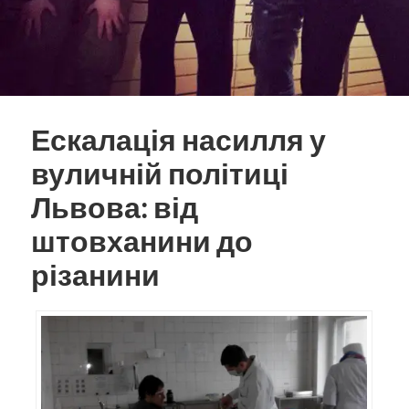
Ескалація насилля у
вуличній політиці
Львова: від
штовханини до
різанини