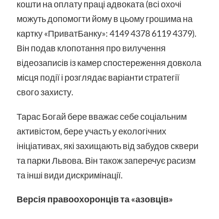
кошти на оплату праці адвоката (всі охочі
можуть допомогти йому в цьому грошима на
картку «ПриватБанку»:
4149 4378 6119 4379)
.
Він подав клопотання про вилучення
відеозаписів із камер спостереження довкола
місця події і розглядає варіанти стратегії
свого захисту.
Тарас Богай бере вважає себе соціальним
активістом, бере участь у
екологічних
ініціативах, які захищають від забудов сквери
та парки Львова. Він також заперечує расизм
та інші види дискримінації.
Версія правоохоронців та «азовців»