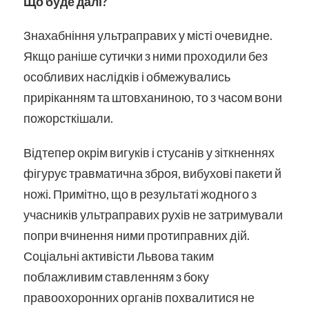
Що буде далі?
Знахабніння ультраправих у місті очевидне.
Якщо раніше сутички з ними проходили без
особливих наслідків і обмежувались
приріканням та штовханиною, то з часом вони
пожорсткішали.
Відтепер окрім вигуків і стусанів у зіткненнях
фігурує травматична зброя, вибухові пакети й
ножі. Примітно, що в результаті жодного з
учасників ультраправих рухів не затримували
попри вчинення ними протиправних дій.
Соціальні активісти Львова таким
поблажливим ставленням з боку
правоохоронних органів похвалитися не