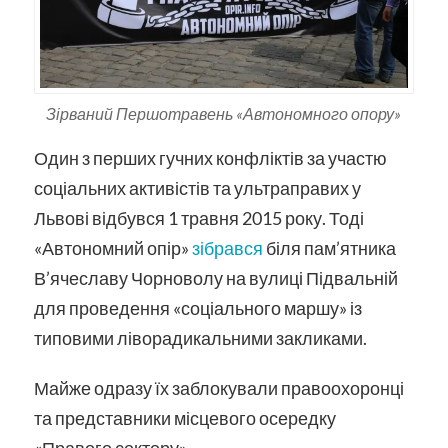
Зірваний Першотравень «Автономного опору»
Один з перших гучних конфліктів за участю
соціальних активістів та ультраправих у
Львові відбувся 1 травня 2015 року. Тоді
«Автономний опір»
зібрався
біля пам’ятника
В’ячеславу Чорноволу на вулиці Підвальній
для проведення «соціального маршу» із
типовими ліворадикальними закликами.
Майже одразу їх заблокували правоохоронці
та представники місцевого осередку
«Правого сектору».