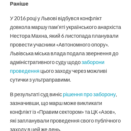
Раніше
У 2016 році у Львові відбувся конфлікт
довкола маршу пам’яті українського анархіста
Нестора Махна, який 6 листопада планували
провести учасники «Автономного опору».
Львівська міська влада подала звернення до
адміністративного суду щодо
заборони
проведення
цього заходу через можливі
сутички з ультраправими.
В результаті суд виніс
рішення про заборону
,
зазначивши, що марш може викликати
конфлікт із «Правим сектором» та ЦК «Азов»,
які запланували проведення свого публічного
заходу в цей же день.