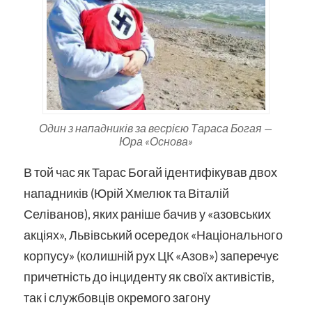
Один з нападників за весрією Тараса Богая —
Юра «Основа»
В той час як Тарас Богай ідентифікував двох
нападників (Юрій Хмелюк та Віталій
Селіванов), яких раніше бачив у «азовських
акціях», Львівський осередок «Національного
корпусу» (колишній рух ЦК «Азов») заперечує
причетність до інциденту як своїх активістів,
так і службовців окремого загону