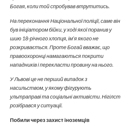
Богая, коли той спробував втрутитись.
На переконання Національної поліції, саме він
був ініціатором бійки, у ході якої поранив у
шию 18-річного хлопця, ім’я якого не
розкривається. Проте Богай вважає, що
правоохоронці намагаються покрити
нападників і перекласти провину на нього.
У Львові це не перший випадок з
насильством, у якому фігурують
ультраправі та соціальні активісти. Нігілст
розібрався у ситуації.
Побили через захист іноземців