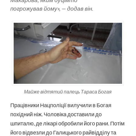
погрожував йому»
, — додав він.
Майже відтятий палець Тараса Богая
Працівники Нацполіції вилучили в Богая
похідний ніж. Чоловіка доставили до
шпиталю, де лікарі обробили його рани. Потім
його відвезли до Галицького райвідділу та