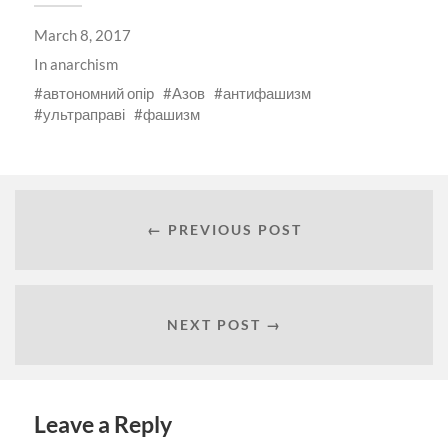
in
in
in
in
a
in
new
new
new
new
friend
new
March 8, 2017
window)
window)
window)
window)
(Opens
window)
in
new
In
anarchism
window)
автономний опір
Азов
антифашизм
ультраправі
фашизм
← PREVIOUS POST
NEXT POST →
Leave a Reply