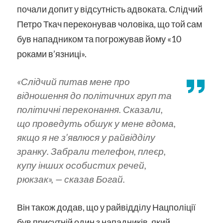
почали допит у відсутність адвоката. Слідчий
Петро Ткач переконував чоловіка, що той сам
був нападником та погрожував йому «10
роками в’язниці».
«Слідчий питав мене про
відношення до політичних груп та
політичні переконання. Сказали,
що проведуть обшук у мене вдома,
якщо я не з’явлюся у райвідділу
зранку. Забрали телефон, плеєр,
купу інших особистих речей,
рюкзак»,
— сказав Богай.
Він також додав, що у райвідділу Нацполіції
був присутній один з нападників, який