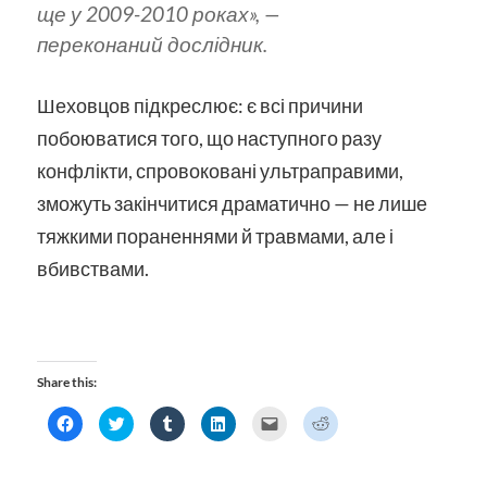
ще у 2009-2010 роках»,
—
переконаний дослідник.
Шеховцов підкреслює: є всі причини
побоюватися того, що наступного разу
конфлікти, спровоковані ультраправими,
зможуть закінчитися драматично — не лише
тяжкими пораненнями й травмами, але і
вбивствами.
Share this:
Click
Click
Click
Click
Click
Click
to
to
to
to
to
to
share
share
share
share
email
share
on
on
on
on
a
on
Facebook
Twitter
Tumblr
LinkedIn
link
Reddit
(Opens
(Opens
(Opens
(Opens
to
(Opens