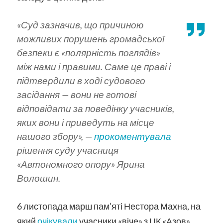
«Суд зазначив, що причиною
можливих порушень громадської
безпеки є «полярність поглядів»
між нами і правими. Саме це праві і
підтвердили в ході судового
засідання — вони не готові
відповідати за поведінку учасників,
яких вони і приведуть на місце
нашого збору», —
прокоментувала
рішення суду учасниця
«Автономного опору» Ярина
Волошин.
6 листопада марш пам’яті Нестора Махна, на
який
очікували
учасники «віче» з ЦК «Азов»,