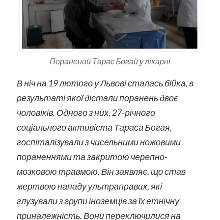
Поранений Тарас Богай у лікарні
В ніч на 19 лютого у Львові сталась бійка, в
результаті якої дістали поранень двоє
чоловіків. Одного з них, 27-річного
соціального активіста Тараса Богая,
госпіталізували з чисельними ножовими
пораненнями та закритою черепно-
мозковою травмою. Він заявляє, що став
жертвою нападу ультраправих, які
глузували з групи іноземців за їх етнічну
приналежність. Вони переключилися на