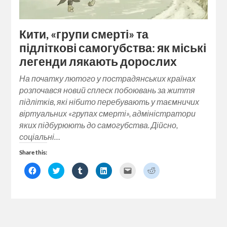
Кити, «групи смерті» та
підліткові самогубства: як міські
легенди лякають дорослих
На початку лютого у пострадянських країнах
розпочався новий сплеск побоювань за життя
підлітків, які нібито перебувають у таємничих
віртуальних «групах смерті», адміністратори
яких підбурюють до самогубства. Дійсно,
соціальні…
Share this:
Click
Click
Click
Click
Click
Click
to
to
to
to
to
to
share
share
share
share
email
share
on
on
on
on
a
on
Facebook
Twitter
Tumblr
LinkedIn
link
Reddit
(Opens
(Opens
(Opens
(Opens
to
(Opens
in
in
in
in
a
in
new
new
new
new
friend
new
window)
window)
window)
window)
(Opens
window)
in