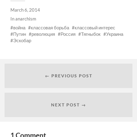
in
in
in
in
a
in
new
new
new
new
friend
new
March 6, 2014
window)
window)
window)
window)
(Opens
window)
in
new
In
anarchism
window)
война
классовая борьба
классовый интерес
Путин
революция
Россия
Тягныбок
Украина
Эскобар
← PREVIOUS POST
NEXT POST →
1 Comment