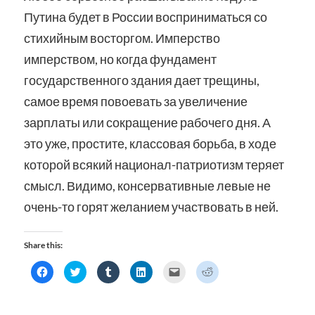
Путина будет в России восприниматься со
стихийным восторгом. Имперство
имперством, но когда фундамент
государственного здания дает трещины,
самое время повоевать за увеличение
зарплаты или сокращение рабочего дня. А
это уже, простите, классовая борьба, в ходе
которой всякий национал-патриотизм теряет
смысл. Видимо, консервативные левые не
очень-то горят желанием участвовать в ней.
Share this:
Click
Click
Click
Click
Click
Click
to
to
to
to
to
to
share
share
share
share
email
share
on
on
on
on
a
on
Facebook
Twitter
Tumblr
LinkedIn
link
Reddit
(Opens
(Opens
(Opens
(Opens
to
(Opens