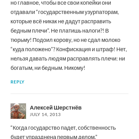
но главное, чтобы все свои копейки они
отдавали “государственным узурпаторам,
которые всё никак не дадут расправить
бедным плечи”. Не платишь налоги?! В
тюрьму! Подоил корову, но не сдал молоко
“куда положено”? Конфискация и штраф! Нет,
нельзя давать людям расправлять плечи: ни
богатым, ни бедным. Никому!
REPLY
Алексей Шерстнёв
JULY 14, 2013
“Когда государство падет, собственность
будет упразднена первым делом.”