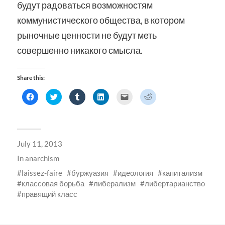
будут радоваться возможностям
коммунистического общества, в котором
рыночные ценности не будут меть
совершенно никакого смысла.
Share this:
Click
Click
Click
Click
Click
Click
to
to
to
to
to
to
share
share
share
share
email
share
on
on
on
on
a
on
Facebook
Twitter
Tumblr
LinkedIn
link
Reddit
(Opens
(Opens
(Opens
(Opens
to
(Opens
in
in
in
in
a
in
new
new
new
new
friend
new
July 11, 2013
window)
window)
window)
window)
(Opens
window)
in
new
In
anarchism
window)
laissez-faire
буржуазия
идеология
капитализм
классовая борьба
либерализм
либертарианство
правящий класс