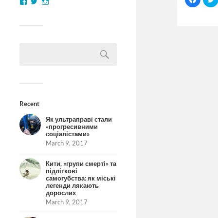
to
t
share
on
Facebo
(Opens
in
i
new
window
Recent
Як ультраправі стали
«прогресивними
соціалістами»
March 9, 2017
Кити, «групи смерті» та
підліткові
самогубства: як міські
легенди лякають
дорослих
March 9, 2017