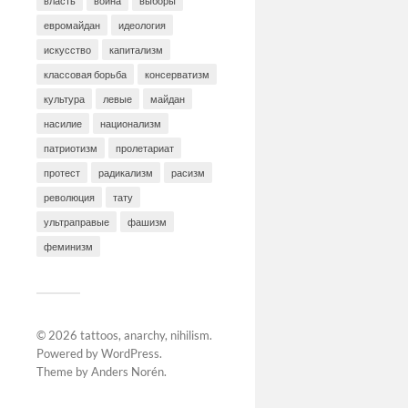
власть
война
выборы
евромайдан
идеология
искусство
капитализм
классовая борьба
консерватизм
культура
левые
майдан
насилие
национализм
патриотизм
пролетариат
протест
радикализм
расизм
революция
тату
ультраправые
фашизм
феминизм
© 2026
tattoos, anarchy, nihilism
.
Powered by
WordPress
.
Theme by
Anders Norén
.