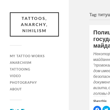
Tag:
титу
TATTOOS,
ANARCHY,
NIHILISM
Поли
госуд
майд
Некотор
MY TATTOO WORKS
майданн
ANARCHISM
“провока
TATTOOING
дом имее
VIDEO
безопас
докумен
PHOTOGRAPHY
визита, 
ABOUT
головы 
Share this:
Click
C