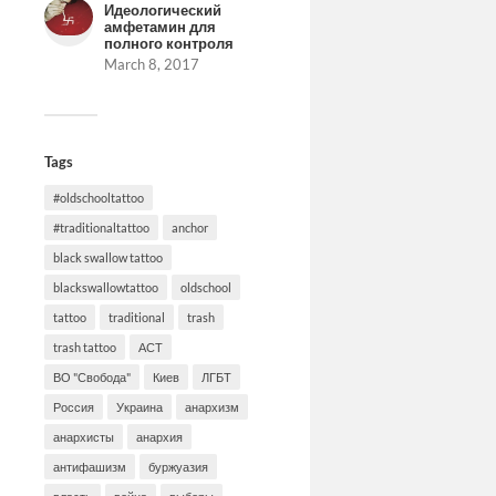
Идеологический
амфетамин для
полного контроля
March 8, 2017
Tags
#oldschooltattoo
#traditionaltattoo
anchor
black swallow tattoo
blackswallowtattoo
oldschool
tattoo
traditional
trash
trash tattoo
АСТ
ВО "Свобода"
Киев
ЛГБТ
Россия
Украина
анархизм
анархисты
анархия
антифашизм
буржуазия