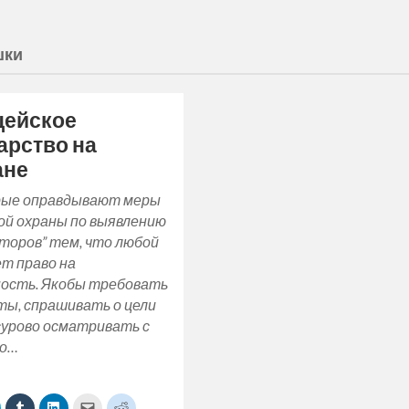
шки
цейское
арство на
ане
ые оправдывают меры
ой охраны по выявлению
торов” тем, что любой
т право на
ность. Якобы требовать
ты, спрашивать о цели
сурово осматривать с
до…
lick
Click
Click
Click
Click